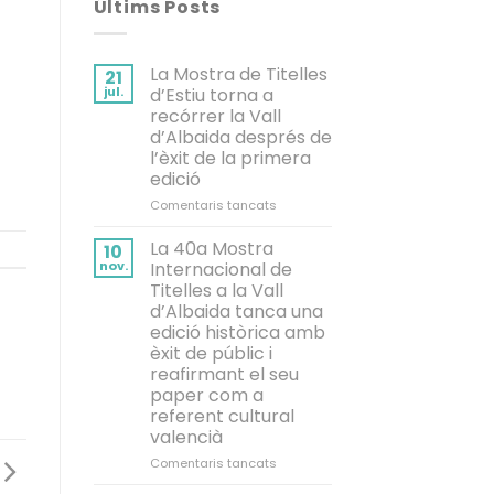
Últims Posts
La Mostra de Titelles
21
jul.
d’Estiu torna a
recórrer la Vall
d’Albaida després de
l’èxit de la primera
edició
a
Comentaris tancats
La
Mostra
La 40a Mostra
10
de
nov.
Internacional de
Titelles
Titelles a la Vall
d’Estiu
d’Albaida tanca una
torna
edició històrica amb
a
èxit de públic i
recórrer
reafirmant el seu
la
paper com a
Vall
d’Albaida
referent cultural
després
valencià
de
a
Comentaris tancats
l’èxit
La
de