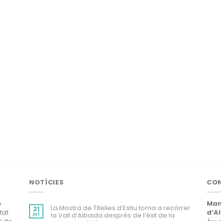
NOTÍCIES
CO
ó
Man
La Mostra de Titelles d’Estiu torna a recórrer
21
tat
d’A
jul.
la Vall d’Albaida després de l’èxit de la