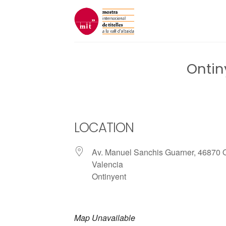
Skip
to
content
Ontin
LOCATION
Av. Manuel Sanchis Guarner, 46870 O
Valencia
Ontinyent
Map Unavailable