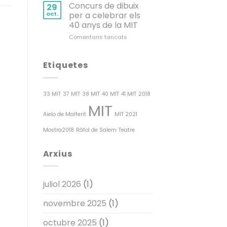
40a
Concurs de dibuix
la
29
Mostra
primera
oct.
per a celebrar els
Internacional
edició
40 anys de la MIT
de
a
Comentaris tancats
Titelles
Concurs
a
de
la
dibuix
Vall
Etiquetes
per
d’Albaida
a
tanca
celebrar
una
33 MIT
37 MIT
38 MIT
40 MIT
41 MIT
2018
els
edició
MIT
40
històrica
anys
Aielo de Malferit
MIT 2021
amb
de
èxit
Mostra2018
Ràfol de Salem
Teatre
la
de
MIT
públic
i
Arxius
reafirmant
el
seu
juliol 2026
(1)
paper
com
a
novembre 2025
(1)
referent
cultural
octubre 2025
(1)
valencià