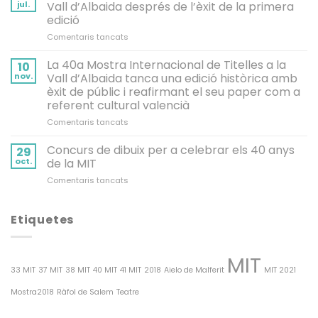
jul.
Vall d’Albaida després de l’èxit de la primera
edició
a
Comentaris tancats
La
Mostra
La 40a Mostra Internacional de Titelles a la
10
de
nov.
Vall d’Albaida tanca una edició històrica amb
Titelles
èxit de públic i reafirmant el seu paper com a
d’Estiu
referent cultural valencià
torna
a
a
Comentaris tancats
recórrer
La
la
40a
Concurs de dibuix per a celebrar els 40 anys
29
Vall
Mostra
oct.
de la MIT
d’Albaida
Internacional
a
Comentaris tancats
després
de
Concurs
de
Titelles
de
l’èxit
a
dibuix
Etiquetes
de
la
per
la
Vall
a
primera
d’Albaida
celebrar
edició
tanca
MIT
els
una
33 MIT
37 MIT
38 MIT
40 MIT
41 MIT
2018
Aielo de Malferit
MIT 2021
40
edició
anys
històrica
Mostra2018
Ràfol de Salem
Teatre
de
amb
la
èxit