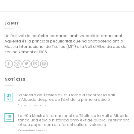
La MIT
Un festival de caràcter comarcal amb vocació internacional.
Aquesta és la principal peculiaritat que ha anat potenciant la
Mostra Internacional de Titelles (MIT) a la Vall d’Albaida des del
seu naixement el 1985.
NOTÍCIES
La Mostra de Titelles d’Estiu torna a recórrer la Vall
21
jul.
d’Albaida després de l’èxit de la primera edició
a
Comentaris tancats
La
Mostra
La 40a Mostra Internacional de Titelles a la Vall d’Albaida
10
de
nov.
tanca una edició històrica amb èxit de públic i reafirmant
Titelles
d’Estiu
el seu paper com a referent cultural valencià
torna
a
a
Comentaris tancats
recórrer
La