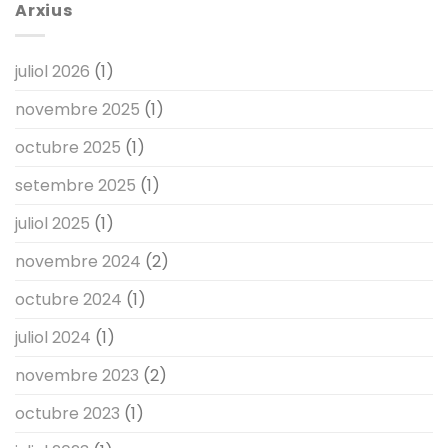
Arxius
MIT
de
públic
i
reafirmant
juliol 2026
(1)
el
seu
novembre 2025
(1)
paper
com
octubre 2025
(1)
a
referent
cultural
setembre 2025
(1)
valencià
juliol 2025
(1)
novembre 2024
(2)
octubre 2024
(1)
juliol 2024
(1)
novembre 2023
(2)
octubre 2023
(1)