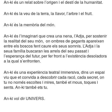
An-ki és un relat sobre l’origen i el destí de la humanitat.
An-ki és la veu de la terra, la llavor, l’arbre i el fruit.
An-ki és la memòria del món.
An-ki és l’imaginari que crea una nena, l’Adja, per sostenir
la realitat del seu món, on ombres de gegants apareixen
entre els boscos fent caure els seus somnis. L’Adja i la
seua família buscaran les arrels del seu passat i
l’esperança del futur, per fer front a l’existència desoladora
a la qual s’enfronten.
An-ki és una experiència teatral immersiva, dins un espai
viu que et convida a descobrir cada racó, cada secret, on
tu no només escoltes i mires, també et mous, toques i
sents. An-ki també ets tu.
An-ki vol dir UNIVERS.