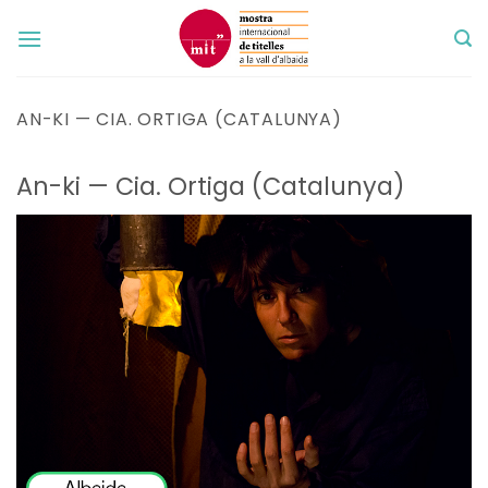
Skip
to
content
AN-KI — CIA. ORTIGA (CATALUNYA)
An-ki — Cia. Ortiga (Catalunya)