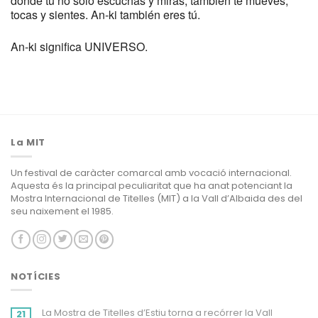
donde tú no sólo escuchas y miras, también te mueves,
tocas y sientes. An-ki también eres tú.
An-ki significa UNIVERSO.
La MIT
Un festival de caràcter comarcal amb vocació internacional.
Aquesta és la principal peculiaritat que ha anat potenciant la
Mostra Internacional de Titelles (MIT) a la Vall d’Albaida des del
seu naixement el 1985.
NOTÍCIES
La Mostra de Titelles d’Estiu torna a recórrer la Vall
21