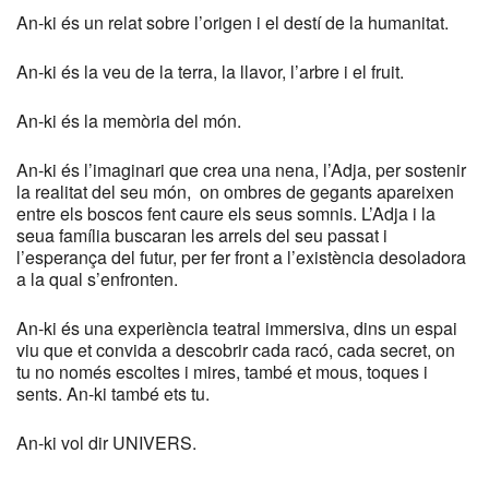
An-ki és un relat sobre l’origen i el destí de la humanitat.
An-ki és la veu de la terra, la llavor, l’arbre i el fruit.
An-ki és la memòria del món.
An-ki és l’imaginari que crea una nena, l’Adja, per sostenir
la realitat del seu món, on ombres de gegants apareixen
entre els boscos fent caure els seus somnis. L’Adja i la
seua família buscaran les arrels del seu passat i
l’esperança del futur, per fer front a l’existència desoladora
a la qual s’enfronten.
An-ki és una experiència teatral immersiva, dins un espai
viu que et convida a descobrir cada racó, cada secret, on
tu no només escoltes i mires, també et mous, toques i
sents. An-ki també ets tu.
An-ki vol dir UNIVERS.