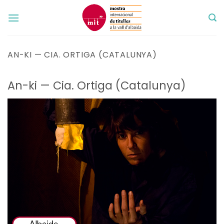
Skip
to
content
AN-KI — CIA. ORTIGA (CATALUNYA)
An-ki — Cia. Ortiga (Catalunya)